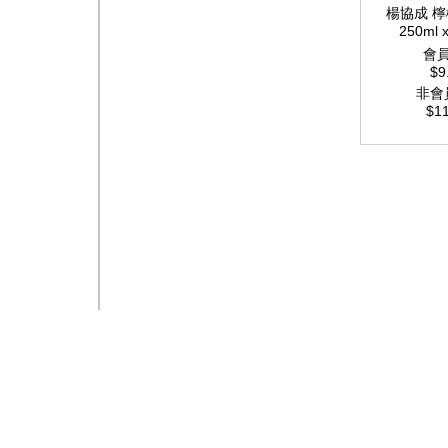
楊協成 
250ml 
會
$9
非會
$11