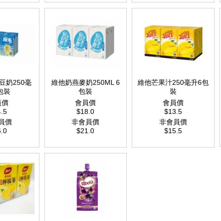
豆奶250毫
維他奶燕麥奶250ML 6
維他芒果汁250毫升6包
包裝
包裝
裝
員價
會員價
會員價
.5
$18.0
$13.5
員價
非會員價
非會員價
.0
$21.0
$15.5