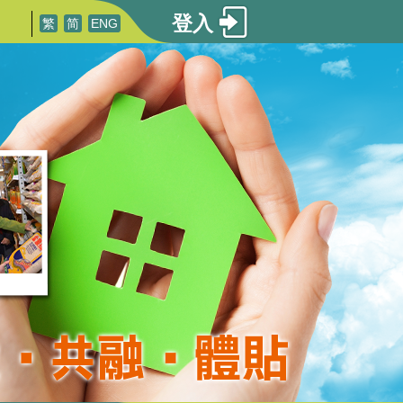
登入
繁
简
ENG