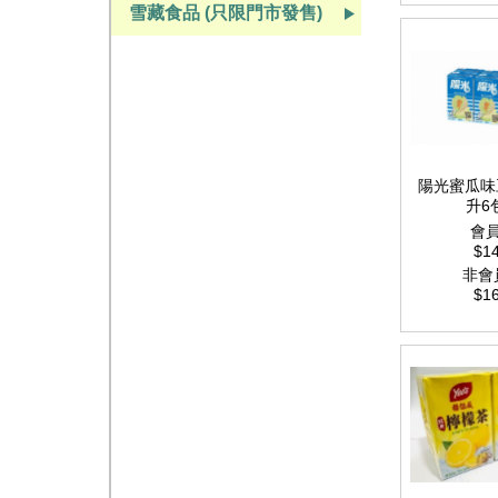
雪藏食品 (只限門市發售)
陽光蜜瓜味
升6
會
$14
非會
$16