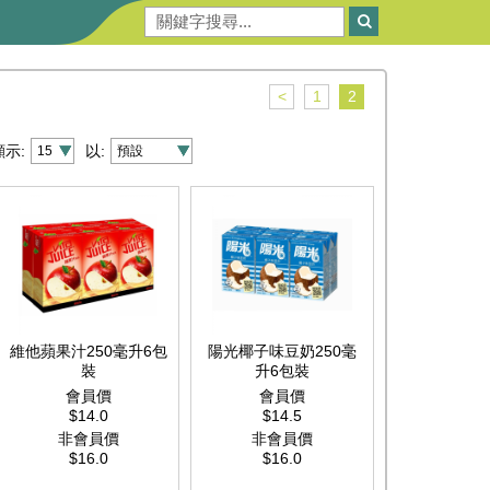
<
1
2
顯示:
以:
維他蘋果汁250毫升6包
陽光椰子味豆奶250毫
裝
升6包裝
會員價
會員價
$14.0
$14.5
非會員價
非會員價
$16.0
$16.0