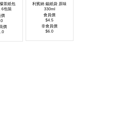
檸檬茶紙包
利賓納 鍚紙袋 原味
x 6包裝
330ml
會員價
員價
$4.5
.0
非會員價
員價
$6.0
.0