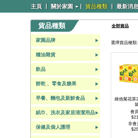
|
|
|
主頁
關於家園
貨品種類
最新消
貨品種類
全部貨品
家園品牌
選擇貨品種類:
糧油雜貨
飲品
餅乾 、零食及糖果
早餐、麵包及新鮮食品
維他菊花茶2
會
紙巾、洗衣及家居清潔用品
$21
非會
紙巾、洗衣及家居清潔用品
保健及個人護理
$25