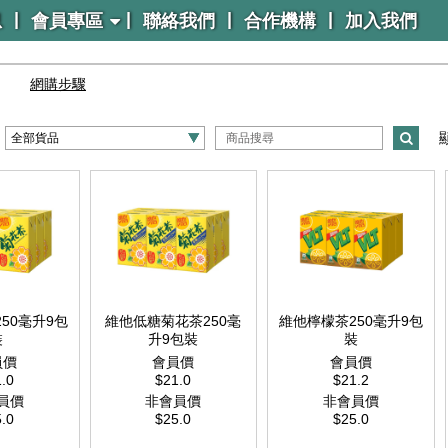
|
|
|
|
息
會員專區
聯絡我們
合作機構
加入我們
網購步驟
50毫升9包
維他低糖菊花茶250毫
維他檸檬茶250毫升9包
裝
升9包裝
裝
員價
會員價
會員價
.0
$21.0
$21.2
員價
非會員價
非會員價
.0
$25.0
$25.0