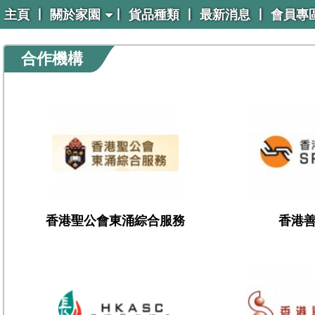
|
|
|
|
主頁
關於家園
貨品種類
最新消息
會員專
合作機構
香港聖公會東涌綜合服務
香港