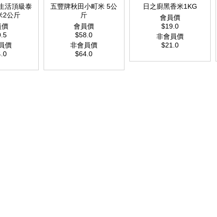
生活頂級泰
五豐牌秋田小町米 5公
日之廚黑香米1KG
米2公斤
斤
會員價
員價
會員價
$19.0
.5
$58.0
非會員價
員價
非會員價
$21.0
.0
$64.0