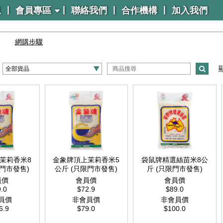
|
|
|
|
息
會員專區
聯絡我們
合作機構
加入我們
網購步驟
茉莉香米8
金象牌頂上茉莉香米5
袋鼠牌精選絲苗米8公
限門市發售)
公斤 (只限門市發售)
斤 (只限門市發售)
員價
會員價
會員價
.0
$72.9
$89.0
員價
非會員價
非會員價
6.9
$79.0
$100.0