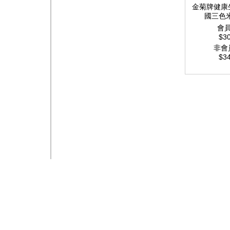
金菊牌健康
國三色
會
$30
非會
$34