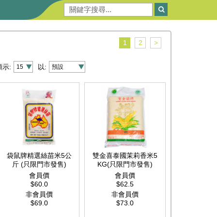
1
2
>
顯示:
以:
袋鼠牌精選絲苗米5公
雙金喜泰國茉莉香米5
斤 (只限門市發售)
KG(只限門市發售)
會員價
會員價
$60.0
$62.5
非會員價
非會員價
$69.0
$73.0