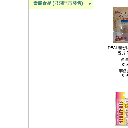
雪藏食品 (只限門市發售)
IDEAL理
麥片 
會
$15
非會
$16