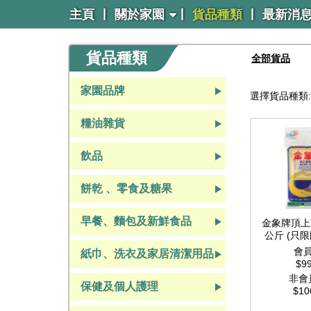
|
|
|
主頁
關於家園
貨品種類
最新消
貨品種類
全部貨品
家園品牌
選擇貨品種類:
糧油雜貨
飲品
餅乾 、零食及糖果
早餐、麵包及新鮮食品
金象牌頂上
公斤 (只
會
紙巾、洗衣及家居清潔用品
$99
非會
紙巾、洗衣及家居清潔用品
保健及個人護理
$10