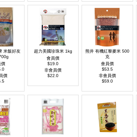
想牌 米飯好友
超力美國珍珠米 1kg
熊井 有機紅黎麥米 500
700g
克
會員價
員價
$19.0
會員價
.0
$53.5
非會員價
員價
$22.0
非會員價
.5
$59.0