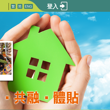
登入
繁
简
ENG