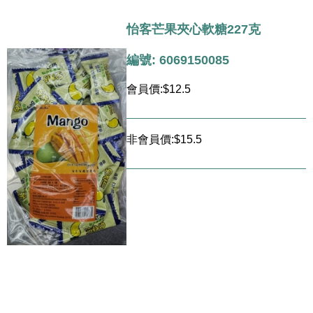
怡客芒果夾心軟糖227克
編號: 6069150085
會員價:$12.5
非會員價:$15.5