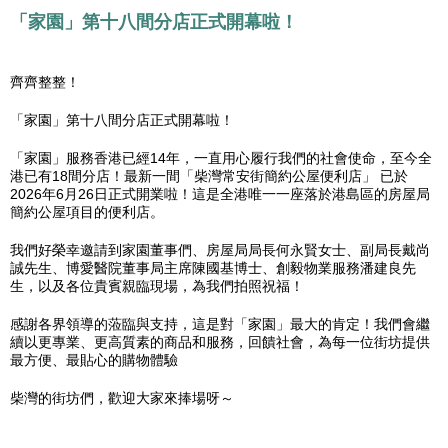
「家園」第十八間分店正式開幕啦！
齊齊整整！
「家園」第十八間分店正式開幕啦！
「家園」服務香港已經14年，一直用心履行我們的社會使命，至今全
港已有18間分店！最新一間「柴灣常安街簡約公屋便利店」 已於
2026年6月26日正式開業啦！這是全港唯一一座落於港島區的房屋局
簡約公屋項目的便利店。
我們好榮幸邀請到家園董事們、房屋局局長何永賢女士、副局長戴尚
誠先生、博愛醫院董事局主席陳國基博士、創毅物業服務潘建良先
生，以及各位貴賓親臨現場，為我們拍照祝福！
感謝各界領導的蒞臨與支持，這是對「家園」最大的肯定！我們會繼
續以更專業、更高質素的商品和服務，回饋社會，為每一位街坊提供
最方便、最貼心的購物體驗
柴灣的街坊們，歡迎大家來捧場呀～
家園便利店，與你同在！